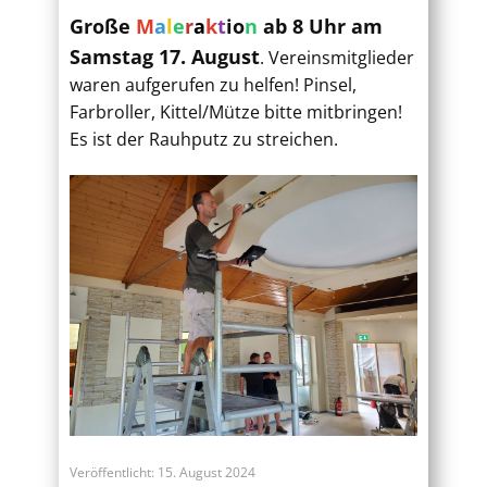
Große
M
a
l
e
r
a
k
t
io
n
ab 8 Uhr am
Samstag 17. August
. Vereinsmitglieder
waren aufgerufen zu helfen! Pinsel,
Farbroller, Kittel/Mütze bitte mitbringen!
Es ist der Rauhputz zu streichen.
Veröffentlicht: 15. August 2024