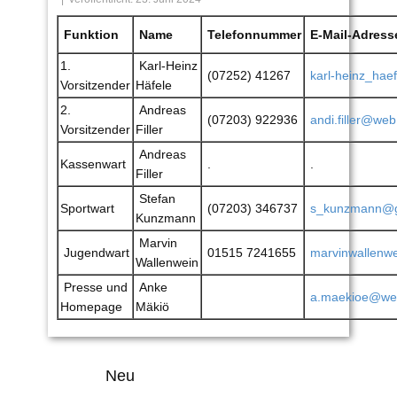
Funktion
Name
Telefonnummer
E-Mail-Adress
1.
Karl-Heinz
(07252) 41267
karl-heinz_ha
Vorsitzender
Häfele
2.
Andreas
(07203) 922936
andi.filler@web
Vorsitzender
Filler
Andreas
Kassenwart
.
.
Filler
Stefan
Sportwart
(07203) 346737
s_kunzmann@
Kunzmann
Marvin
Jugendwart
01515 7241655
marvinwallenw
Wallenwein
Presse und
Anke
a.maekioe@we
Homepage
Mäkiö
Neu